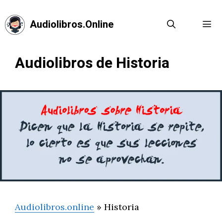
Saltar
al
Audiolibros.Online
contenido
Menú
Audiolibros de Historia
Audiolibros.online
»
Historia